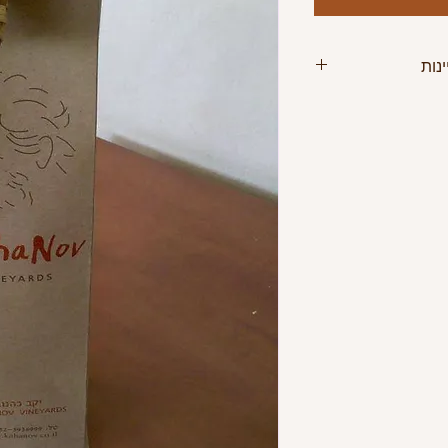
נות
נות