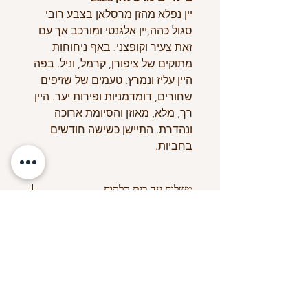
יין נפלא מהזן מרסלאן בצבע רובי
סגול כהה,יין אלגנטי ומורכב אך עם
זאת צעיר וקופצני. באף ניחוחות
מתוקים של ציפורן, קרמל, וניל. בפה
היין עליז ונמרץ. טעמים של שזיפים
שחורים, דומדמניות ופירות יער. היין
רך, מלא, מאוזן והסיומת ארוכה
ונהדרת. התיישן כשישה חודשים
בחביות.
משלוח עד בית הלקוח
המחיר הנקוב הינו לבקבוק. ארגז מכיל
6 בקבוקים וכולל הנחה.
0522523721 לתיאום משלוח אליכם
הביתה עד 5 ימי עסקים
בהתאם לאזורי החלוקה
כתובת