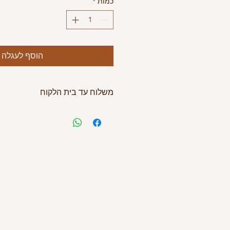
כמות
*
הוסף לעגלה
משלוח עד בית הלקוח
הנחה.
0522523721 לתיאום משלוח אליכם הביתה עד 5 ימי עסקים
איזור השילוח הינו מנתניה עד באר שבע
משלוחים למקומות נוספים