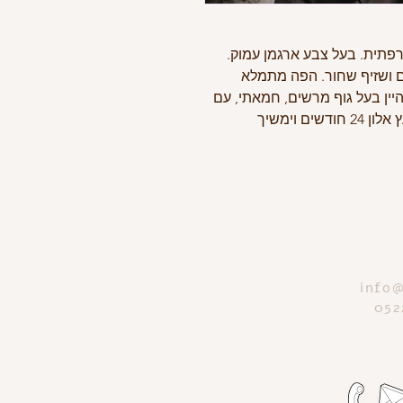
וי מ100% ענבי סירה צרפתית. בעל צבע ארגמן עמוק.
ם ושזיף שחור. הפה מתמלא
יין בעל גוף מרשים, חמאתי, עם
סיומת ארוכה ונעימה. היין התיישן בחביות עץ אלון 24 חודשים וימשיך
info@